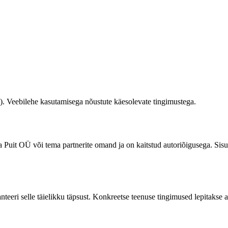
 Veebilehe kasutamisega nõustute käesolevate tingimustega.
ja Puit OÜ või tema partnerite omand ja on kaitstud autoriõigusega. Si
nteeri selle täielikku täpsust. Konkreetse teenuse tingimused lepitakse 