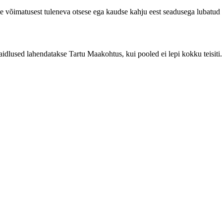
e võimatusest tuleneva otsese ega kaudse kahju eest seadusega lubatud
idlused lahendatakse Tartu Maakohtus, kui pooled ei lepi kokku teisiti.