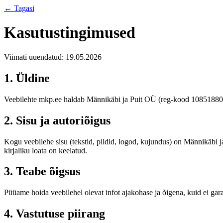
← Tagasi
Kasutustingimused
Viimati uuendatud: 19.05.2026
1. Üldine
Veebilehte mkp.ee haldab Männikäbi ja Puit OÜ (reg-kood 10851880).
2. Sisu ja autoriõigus
Kogu veebilehe sisu (tekstid, pildid, logod, kujundus) on Männikäbi 
kirjaliku loata on keelatud.
3. Teabe õigsus
Püüame hoida veebilehel olevat infot ajakohase ja õigena, kuid ei gara
4. Vastutuse piirang